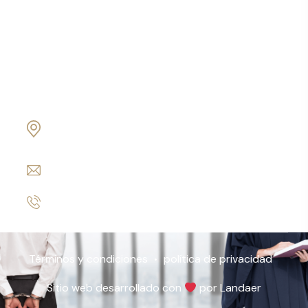
Contabilidad & Auditoria
Oficina Matriz
19800 Von Karman Ave Suite 600 Irvine, CA
92612
info@www.express-corporate-solutions.com
+1 949 254-7271
Términos y condiciones
política de privacidad
Sitio web desarrollado con
por Landaer