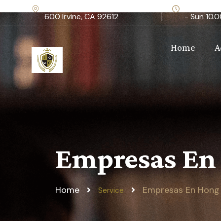
19800 Von Karman Ave Suite
Mon – Fri:
600 Irvine, CA 92612
- Sun 10.0
Home
A
Empresas En
Home
Empresas En Hong
Service