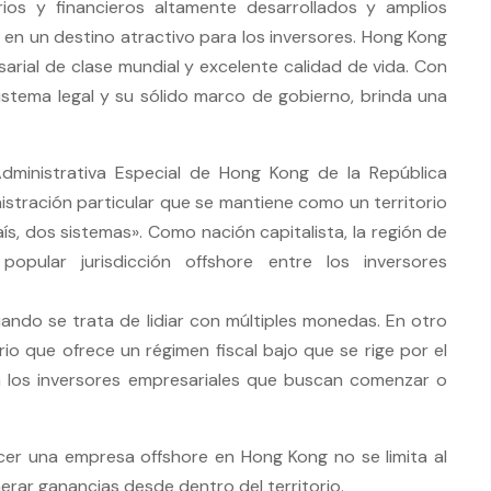
ios y financieros altamente desarrollados y amplios
n en un destino atractivo para los inversores. Hong Kong
rial de clase mundial y excelente calidad de vida. Con
istema legal y su sólido marco de gobierno, brinda una
dministrativa Especial de Hong Kong de la República
istración particular que se mantiene como un territorio
ís, dos sistemas». Como nación capitalista, la región de
ular jurisdicción offshore entre los inversores
uando se trata de lidiar con múltiples monedas. En otro
io que ofrece un régimen fiscal bajo que se rige por el
para los inversores empresariales que buscan comenzar o
ecer una empresa offshore en Hong Kong no se limita al
enerar ganancias desde dentro del territorio.