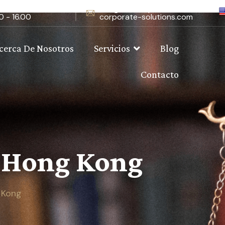
 9.00 – 18.00 / Sat
info@www.express-
0 - 16.00
corporate-solutions.com
cerca De Nosotros
Servicios
Blog
Contacto
 Hong Kong
 Kong