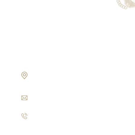
Oficina Matriz
19800 Von Karman Ave Suite
600 Irvine, CA 92612
info@www.express-corporate-
solutions.com
+1 949 254-7271