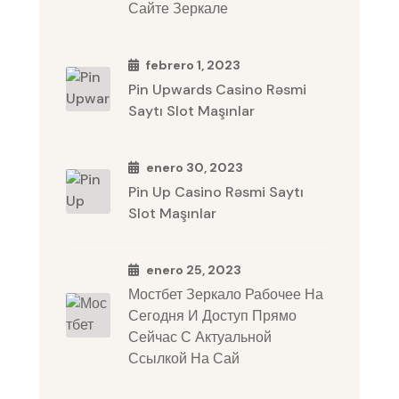
Сайте Зеркале
febrero 1, 2023
Pin Upwards Casino Rəsmi
Saytı Slot Maşınlar
enero 30, 2023
Pin Up Casino Rəsmi Saytı
Slot Maşınlar
enero 25, 2023
Мостбет Зеркало Рабочее На
Сегодня И Доступ Прямо
Сейчас С Актуальной
Ссылкой На Сай