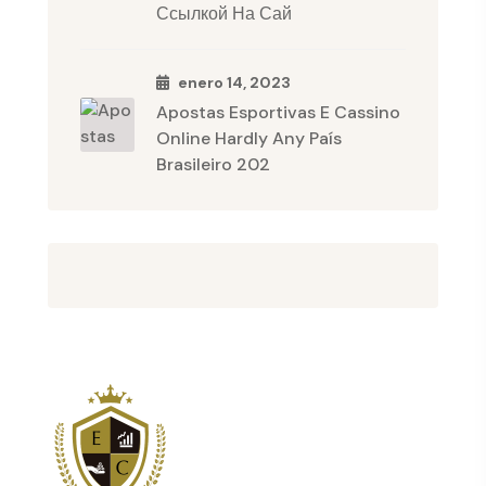
Ссылкой На Сай
enero 14, 2023
Apostas Esportivas E Cassino
Online Hardly Any País
Brasileiro 202