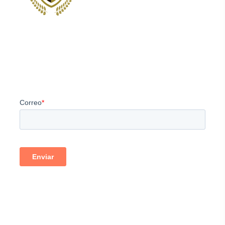
Somos los principales proveedores de servicios de
estructuración y consultoría corporativa para clientes
internacionales.
Newsletter
Menu