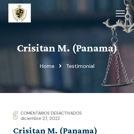
Crisitan M. (Panama)
Home
Testimonial
COMENTARIOS DESACTIVADOS
diciembre 27, 2022
Crisitan M. (Panama)