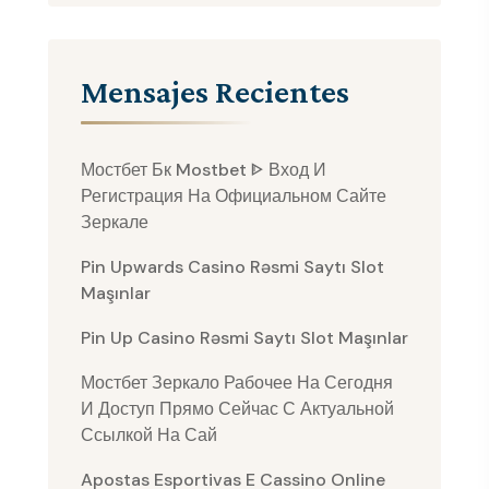
Mensajes Recientes
Мостбет Бк Mostbet ᐈ Вход И
Регистрация На Официальном Сайте
Зеркале
Pin Upwards Casino Rəsmi Saytı Slot
Maşınlar
Pin Up Casino Rəsmi Saytı Slot Maşınlar
Мостбет Зеркало Рабочее На Сегодня
И Доступ Прямо Сейчас С Актуальной
Ссылкой На Сай
Apostas Esportivas E Cassino Online