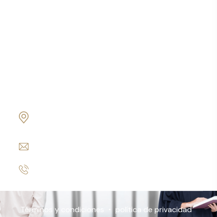
Ciudadanía por inversión
Business Credit Coaching
Contabilidad & Auditoria
Oficina Matriz
19800 Von Karman Ave Suite 600 Irvine, CA
92612
info@www.express-corporate-solutions.com
+1 949 254-7271
Términos y condiciones
política de privacidad